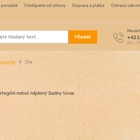
 poriadok
Odstúpenie od zmluvy
Doprava a platba
Ochrana súkrom
Neviet
Hľadať
+421
(Po - P
Bankovky
Čile
ategórii nebol nájdený žiadny tovar.