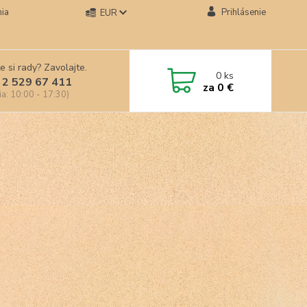
ia
Prihlásenie
EUR
e si rady? Zavolajte.
0
ks
 2 529 67 411
za
0 €
ia: 10:00 - 17:30)