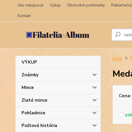
Ako nakupovať
Výkup
Obchodné podmienky
Reklamačný
Kontakt
Úvod
P
VÝKUP
Meda
Známky
Mince
Cena:
Zlaté mince
Pohľadnice
Poštová história