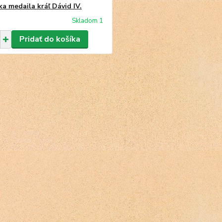
a medaila kráľ Dávid IV.
Skladom 1
Pridať do košíka