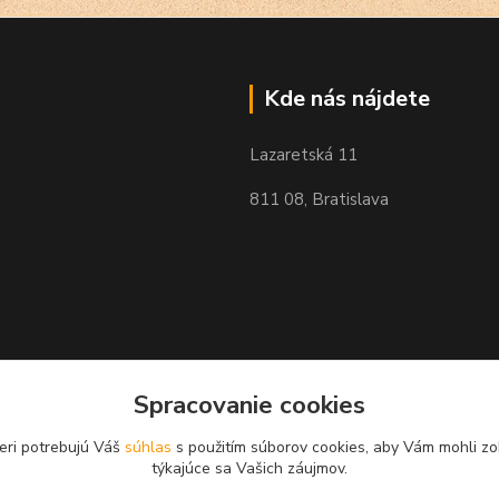
Kde nás nájdete
Lazaretská 11
811 08, Bratislava
Spracovanie cookies
eri potrebujú Váš
súhlas
s použitím súborov cookies, aby Vám mohli zo
týkajúce sa Vašich záujmov.