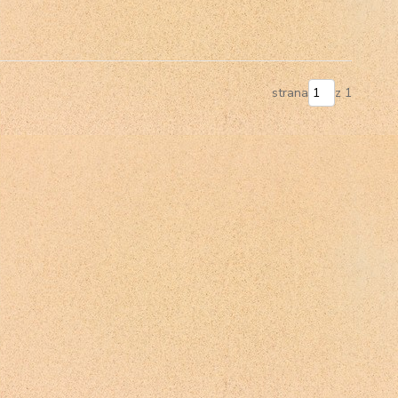
strana
z 1