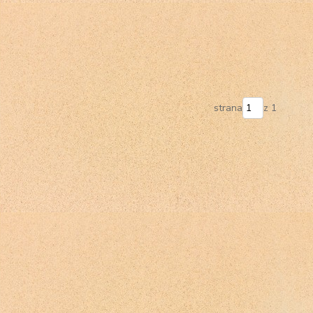
strana
z 1