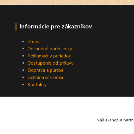
Informácie pre zákazníkov
O nás
Obchodné podmienky
Reklamačný poriadok
Odstúpenie od zmluvy
Doprava a platba
Ochrana súkromia
Kontakty
Náš e-shop a partn