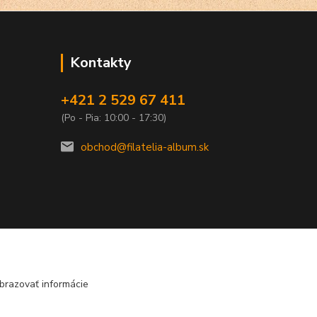
Kontakty
+421 2 529 67 411
(Po - Pia: 10:00 - 17:30)
obchod@filatelia-album.sk
brazovať informácie