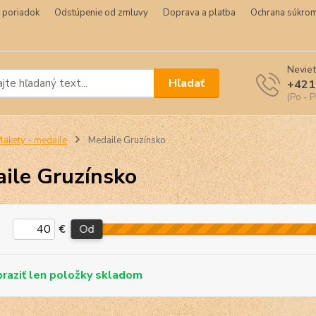
 poriadok
Odstúpenie od zmluvy
Doprava a platba
Ochrana súkrom
Neviet
Hľadať
+421
(Po - P
lakety - medaile
Medaile Gruzínsko
ile Gruzínsko
€
Od
skladom