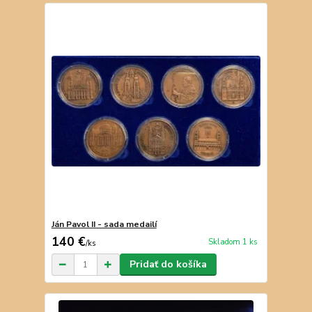
Ján Pavol II - sada medailí
140 €
Skladom 1 ks
/
ks
Pridať do košíka