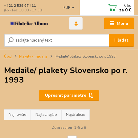
0
ks
+421 2 529 67 411
EUR
za
0 €
(Po - Pia: 10:00 - 17:30)
Menu
Hľadať
Úvod
Plakety - medaile
Medaile/ plakety Slovensko po r. 1993
Medaile/ plakety Slovensko po r.
1993
Upresniť parametre
Najnovšie
Najlacnejšie
Najdrahšie
Zobrazujem 1-8 z 8