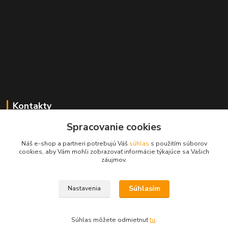
Kontakty
Spracovanie cookies
+421 2 529 67 411
(Po - Pia: 10:00 - 17:30)
Náš e-shop a partneri potrebujú Váš
súhlas
s použitím súborov
cookies, aby Vám mohli zobrazovať informácie týkajúce sa Vašich
obchod@filatelia-album.sk
záujmov.
Súhlasím
Nastavenia
Copyright © Filatelia-album.sk
Súhlas môžete odmietnuť
tu
.
Vytvorené na
Eshop-rychlo.sk