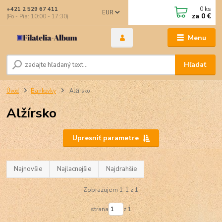
0
ks
+421 2 529 67 411
EUR
za
0 €
(Po - Pia: 10:00 - 17:30)
Menu
Hľadať
Úvod
Bankovky
Alžírsko
Alžírsko
Upresniť parametre
Najnovšie
Najlacnejšie
Najdrahšie
Zobrazujem 1-1 z 1
strana
z 1