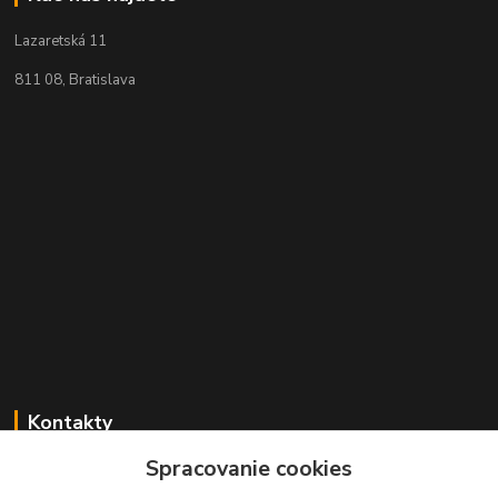
Lazaretská 11
811 08, Bratislava
Kontakty
Spracovanie cookies
+421 2 529 67 411
(Po - Pia: 10:00 - 17:30)