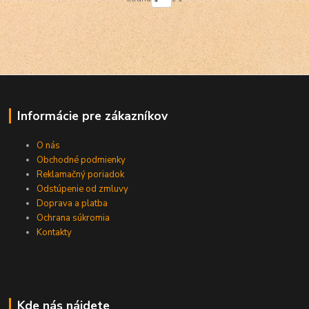
Informácie pre zákazníkov
O nás
Obchodné podmienky
Reklamačný poriadok
Odstúpenie od zmluvy
Doprava a platba
Ochrana súkromia
Kontakty
Kde nás nájdete