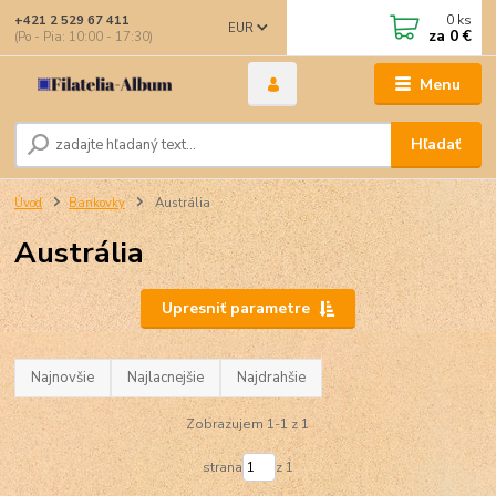
0
ks
+421 2 529 67 411
EUR
za
0 €
(Po - Pia: 10:00 - 17:30)
Menu
Hľadať
Úvod
Bankovky
Austrália
Austrália
Upresniť parametre
Najnovšie
Najlacnejšie
Najdrahšie
Zobrazujem 1-1 z 1
strana
z 1