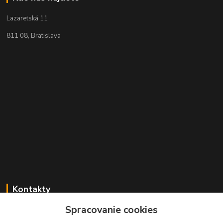
Lazaretská 11
811 08, Bratislava
Kontakty
Spracovanie cookies
+421 2 529 67 411
(Po - Pia: 10:00 - 17:30)