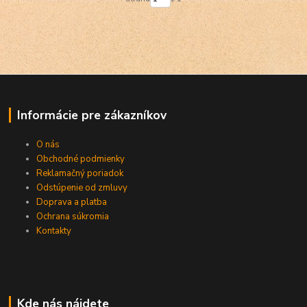
Informácie pre zákazníkov
O nás
Obchodné podmienky
Reklamačný poriadok
Odstúpenie od zmluvy
Doprava a platba
Ochrana súkromia
Kontakty
Kde nás nájdete