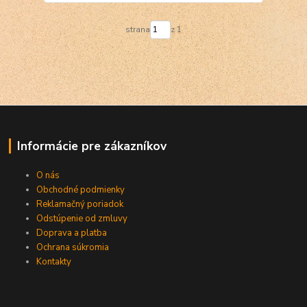
strana
z 1
Informácie pre zákazníkov
O nás
Obchodné podmienky
Reklamačný poriadok
Odstúpenie od zmluvy
Doprava a platba
Ochrana súkromia
Kontakty