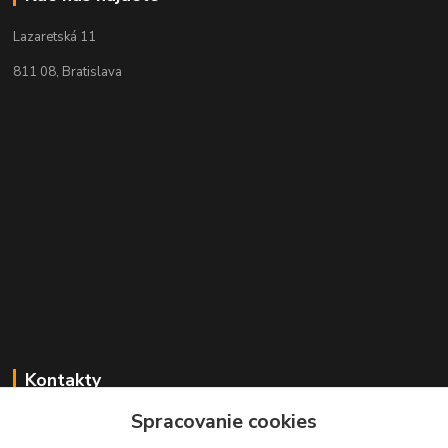
Lazaretská 11
811 08, Bratislava
Kontakty
Spracovanie cookies
+421 2 529 67 411
(Po - Pia: 10:00 - 17:30)