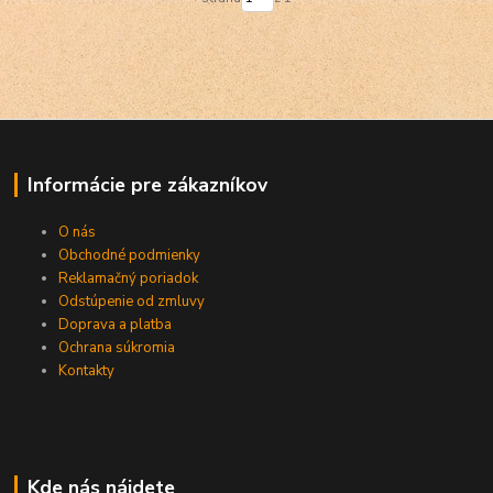
Informácie pre zákazníkov
O nás
Obchodné podmienky
Reklamačný poriadok
Odstúpenie od zmluvy
Doprava a platba
Ochrana súkromia
Kontakty
Kde nás nájdete