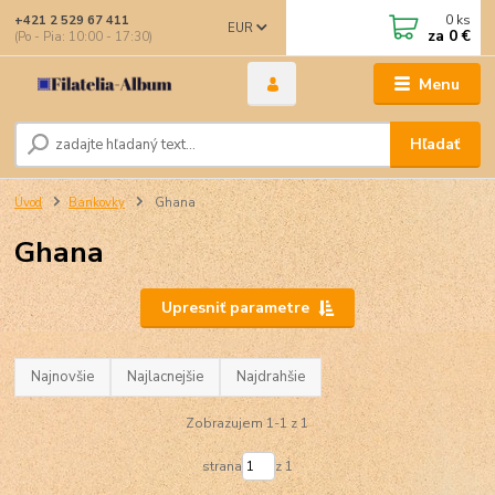
0
ks
+421 2 529 67 411
EUR
za
0 €
(Po - Pia: 10:00 - 17:30)
Menu
Hľadať
Úvod
Bankovky
Ghana
Ghana
Upresniť parametre
Najnovšie
Najlacnejšie
Najdrahšie
Zobrazujem 1-1 z 1
strana
z 1