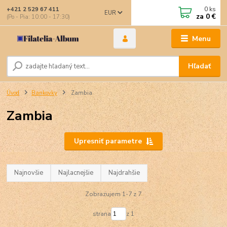
0
ks
+421 2 529 67 411
EUR
za
0 €
(Po - Pia: 10:00 - 17:30)
Menu
Hľadať
Úvod
Bankovky
Zambia
Zambia
Upresniť parametre
Najnovšie
Najlacnejšie
Najdrahšie
Zobrazujem 1-7 z 7
strana
z 1