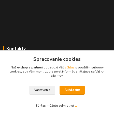
Kontakty
Spracovanie cookies
+421 2 529 67 411
(Po - Pia: 10:00 - 17:30)
Náš e-shop a partneri potrebujú Váš
súhlas
s použitím súborov
cookies, aby Vám mohli zobrazovať informácie týkajúce sa Vašich
obchod@filatelia-album.sk
záujmov.
Súhlasím
Nastavenia
Copyright © Filatelia-album.sk
Súhlas môžete odmietnuť
tu
.
Vytvorené na
Eshop-rychlo.sk