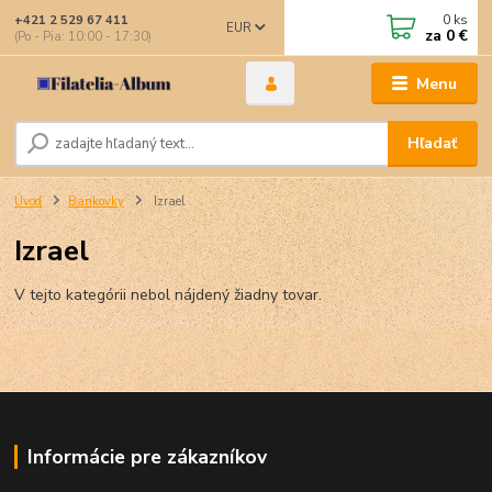
0
ks
+421 2 529 67 411
EUR
za
0 €
(Po - Pia: 10:00 - 17:30)
Menu
Hľadať
Úvod
Bankovky
Izrael
Izrael
V tejto kategórii nebol nájdený žiadny tovar.
Informácie pre zákazníkov