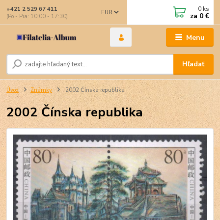
0
ks
+421 2 529 67 411
EUR
za
0 €
(Po - Pia: 10:00 - 17:30)
Menu
Hľadať
Úvod
Známky
2002 Čínska republika
2002 Čínska republika