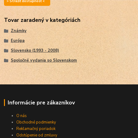
> Strážiť dostupnosť <
Tovar zaradený v kategóriách
Známky
Európa
Slovensko (1993 - 2008)
Spoločné vydania so Slovenskom
Informácie pre zákazníkov
O nás
Obchodné podmienky
Reklamačný poriadok
Odstúpenie od zmluvy