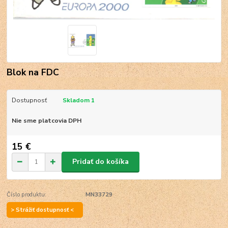
Blok na FDC
Dostupnosť
Skladom 1
Nie sme platcovia DPH
15 €
Pridať do košíka
Číslo produktu:
MN33729
> Strážiť dostupnosť <