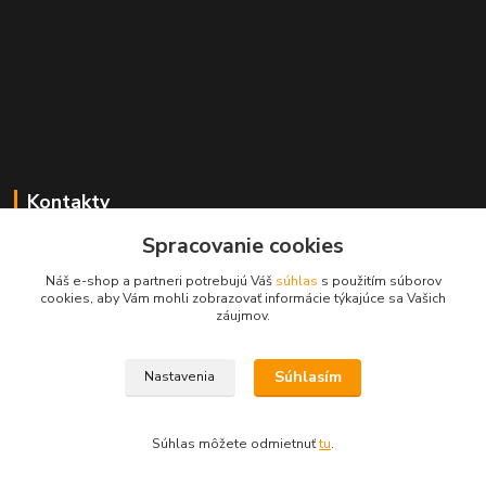
Kontakty
Spracovanie cookies
+421 2 529 67 411
(Po - Pia: 10:00 - 17:30)
Náš e-shop a partneri potrebujú Váš
súhlas
s použitím súborov
cookies, aby Vám mohli zobrazovať informácie týkajúce sa Vašich
obchod@filatelia-album.sk
záujmov.
Súhlasím
Nastavenia
Copyright © Filatelia-album.sk
Súhlas môžete odmietnuť
tu
.
Vytvorené na
Eshop-rychlo.sk