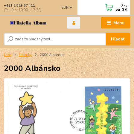
0
ks
+421 2 529 67 411
EUR
za
0 €
(Po - Pia: 10:00 - 17:30)
Menu
Hľadať
Úvod
Známky
2000 Albánsko
2000 Albánsko