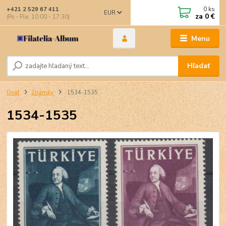
0
ks
+421 2 529 67 411
EUR
za
0 €
(Po - Pia: 10:00 - 17:30)
Menu
Hľadať
Úvod
Známky
1534-1535
1534-1535