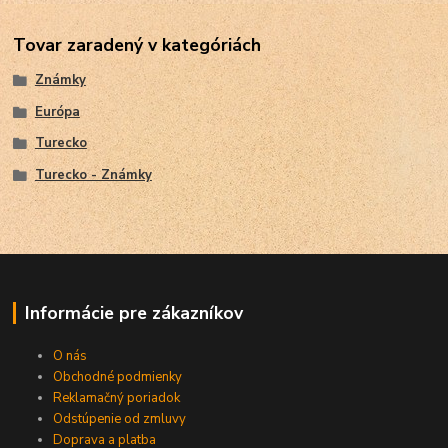
Tovar zaradený v kategóriách
Známky
Európa
Turecko
Turecko - Známky
Informácie pre zákazníkov
O nás
Obchodné podmienky
Reklamačný poriadok
Odstúpenie od zmluvy
Doprava a platba