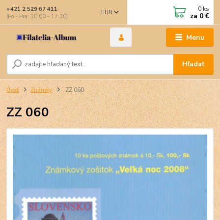
0
ks
+421 2 529 67 411
EUR
za
0 €
(Po - Pia: 10:00 - 17:30)
Menu
Hľadať
Úvod
Známky
ZZ 060
ZZ 060