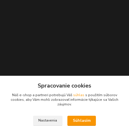
Kontakty
Spracovanie cookies
+421 2 529 67 411
Náš e-shop a partneri potrebujú Váš
súhlas
s použitím súborov
(Po - Pia: 10:00 - 17:30)
cookies, aby Vám mohli zobrazovať informácie týkajúce sa Vašich
záujmov.
obchod@filatelia-album.sk
Súhlasím
Nastavenia