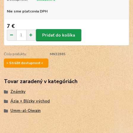
Nie sme platcovia DPH
7 €
Pridať do košíka
Číslo produktu:
MN32865
> Strážiť dostupnosť <
Tovar zaradený v kategóriách
Známky
Ázia + Blízky východ
Umm-al-Qiwain