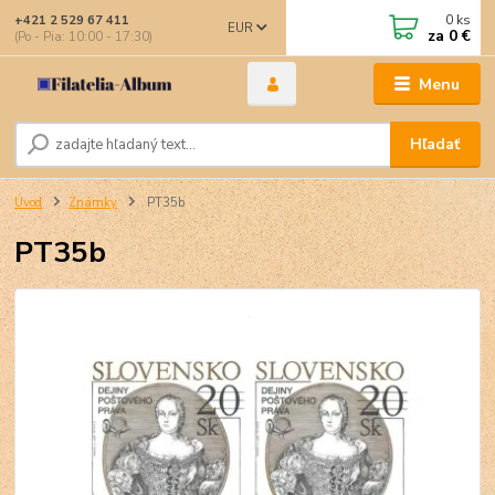
0
ks
+421 2 529 67 411
EUR
za
0 €
(Po - Pia: 10:00 - 17:30)
Menu
Hľadať
Úvod
Známky
PT35b
PT35b