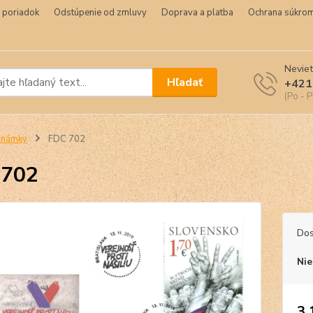
 poriadok
Odstúpenie od zmluvy
Doprava a platba
Ochrana súkrom
Neviet
Hľadať
+421
(Po - P
Známky
FDC 702
 702
Dos
Nie
3,