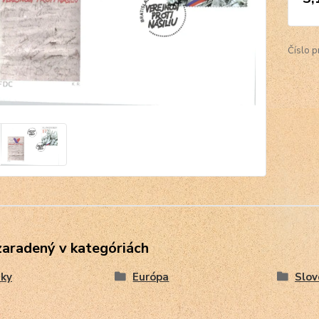
Číslo p
zaradený v kategóriách
ky
Európa
Slov