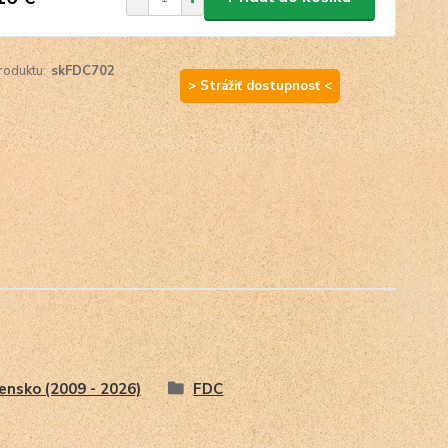
roduktu:
skFDC702
> Strážiť dostupnosť <
ensko (2009 - 2026)
FDC