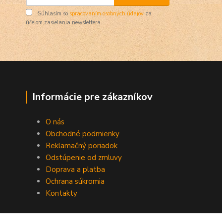
Súhlasím so
spracovaním osobných údajov
za
účelom zasielania newslettera.
Informácie pre zákazníkov
O nás
Obchodné podmienky
Reklamačný poriadok
Odstúpenie od zmluvy
Doprava a platba
Ochrana súkromia
Kontakty