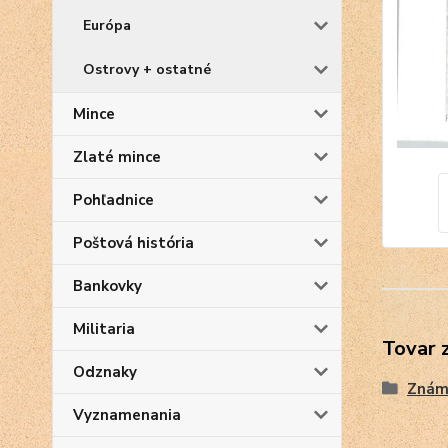
Európa
Ostrovy + ostatné
Mince
Zlaté mince
Pohľadnice
Poštová história
Bankovky
Militaria
Tovar 
Odznaky
Znám
Vyznamenania