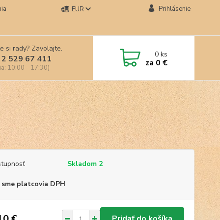
ia
Prihlásenie
EUR
e si rady? Zavolajte.
0
ks
 2 529 67 411
za
0 €
ia: 10:00 - 17:30)
tupnosť
Skladom 2
 sme platcovia DPH
10 €
Pridať do košíka