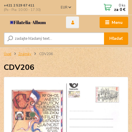
0
ks
+421 2 529 67 411
EUR
za
0 €
(Po - Pia: 10:00 - 17:30)
Menu
Hľadať
Úvod
Známky
CDV206
CDV206