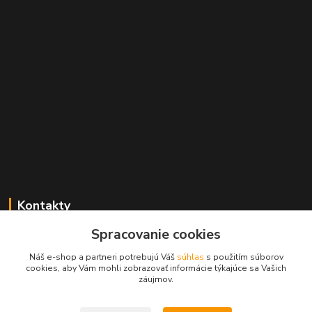
Kontakty
Spracovanie cookies
+421 2 529 67 411
(Po - Pia: 10:00 - 17:30)
Náš e-shop a partneri potrebujú Váš
súhlas
s použitím súborov
cookies, aby Vám mohli zobrazovať informácie týkajúce sa Vašich
obchod@filatelia-album.sk
záujmov.