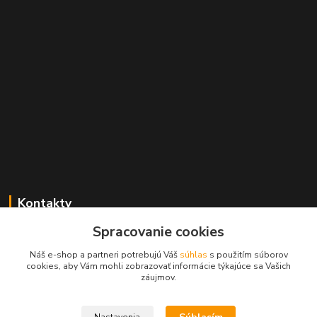
Kontakty
Spracovanie cookies
+421 2 529 67 411
(Po - Pia: 10:00 - 17:30)
Náš e-shop a partneri potrebujú Váš
súhlas
s použitím súborov
cookies, aby Vám mohli zobrazovať informácie týkajúce sa Vašich
obchod@filatelia-album.sk
záujmov.