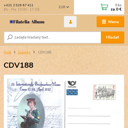
0
ks
+421 2 529 67 411
EUR
za
0 €
(Po - Pia: 10:00 - 17:30)
Menu
Hľadať
Úvod
Známky
CDV188
CDV188