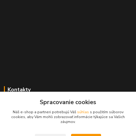
Kontakty
Spracovanie cookies
+421 2 529 67 411
(Po - Pia: 10:00 - 17:30)
Náš e-shop a partneri potrebujú Váš
súhlas
s použitím súborov
cookies, aby Vám mohli zobrazovať informácie týkajúce sa Vašich
obchod@filatelia-album.sk
záujmov.