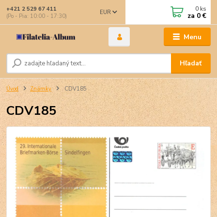
0
ks
+421 2 529 67 411
EUR
za
0 €
(Po - Pia: 10:00 - 17:30)
Menu
Hľadať
Úvod
Známky
CDV185
CDV185