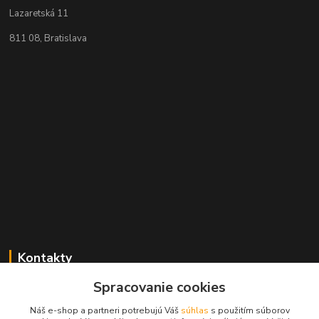
Lazaretská 11
811 08, Bratislava
Kontakty
Spracovanie cookies
+421 2 529 67 411
(Po - Pia: 10:00 - 17:30)
Náš e-shop a partneri potrebujú Váš
súhlas
s použitím súborov