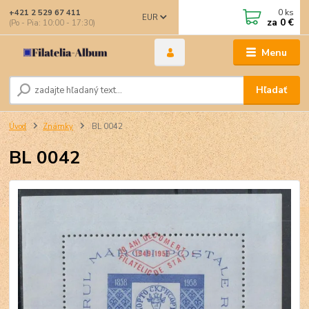
0
ks
+421 2 529 67 411
EUR
za
0 €
(Po - Pia: 10:00 - 17:30)
Menu
Hľadať
Úvod
Známky
BL 0042
BL 0042