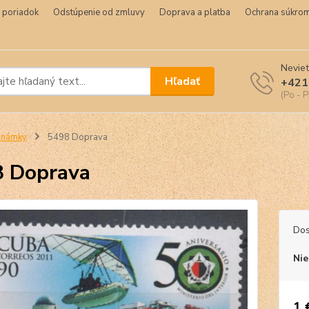
 poriadok
Odstúpenie od zmluvy
Doprava a platba
Ochrana súkrom
Neviet
Hľadať
+421
(Po - P
Známky
5498 Doprava
 Doprava
Dos
Nie
1 