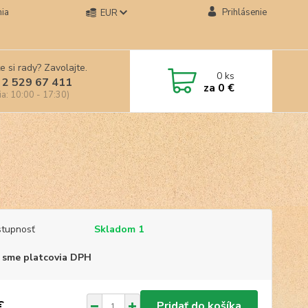
ia
Prihlásenie
EUR
e si rady? Zavolajte.
0
ks
 2 529 67 411
za
0 €
ia: 10:00 - 17:30)
tupnosť
Skladom 1
 sme platcovia DPH
€
Pridať do košíka