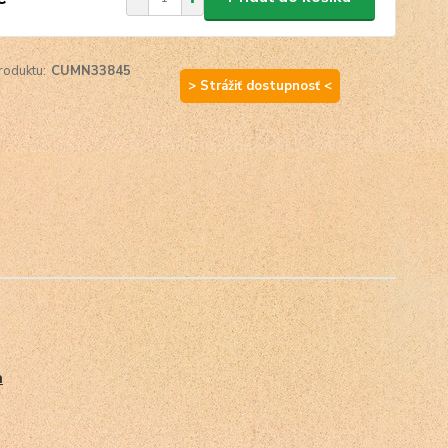
roduktu:
CUMN33845
> Strážiť dostupnosť <
a