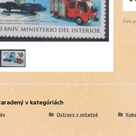
Číslo p
zaradený v kategóriách
ky
Ostrovy + ostatné
Kub