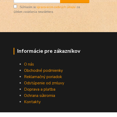
Súhlasím so
spracovaním osobných údajov
za
účelom zasielania newslettera.
Informácie pre zákazníkov
O nás
Obchodné podmienky
Reklamačný poriadok
Odstúpenie od zmluvy
Doprava a platba
Ochrana súkromia
Kontakty