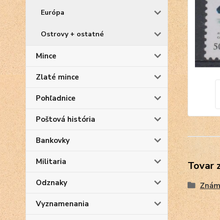
Európa
Ostrovy + ostatné
Mince
Zlaté mince
Pohľadnice
Poštová história
Bankovky
Militaria
Tovar 
Odznaky
Znám
Vyznamenania