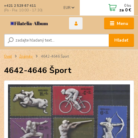
0
ks
+421 2 529 67 411
EUR
za
0 €
(Po - Pia: 10:00 - 17:30)
Menu
Hľadať
Úvod
Známky
4642-4646 Šport
4642-4646 Šport