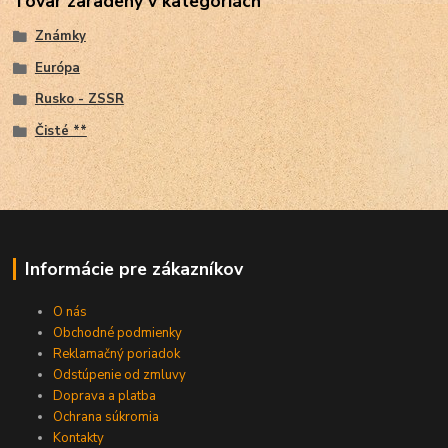
Tovar zaradený v kategóriách
Známky
Európa
Rusko - ZSSR
Čisté **
Informácie pre zákazníkov
O nás
Obchodné podmienky
Reklamačný poriadok
Odstúpenie od zmluvy
Doprava a platba
Ochrana súkromia
Kontakty