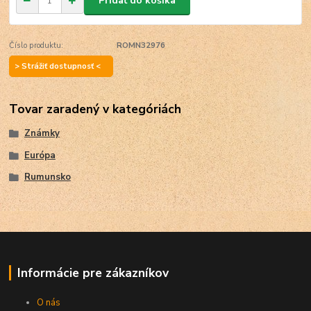
Pridať do košíka
Číslo produktu:
ROMN32976
> Strážiť dostupnosť <
Tovar zaradený v kategóriách
Známky
Európa
Rumunsko
Informácie pre zákazníkov
O nás