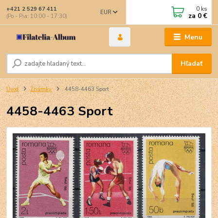
0
ks
+421 2 529 67 411
EUR
za
0 €
(Po - Pia: 10:00 - 17:30)
Menu
Hľadať
Úvod
Známky
4458-4463 Sport
4458-4463 Sport