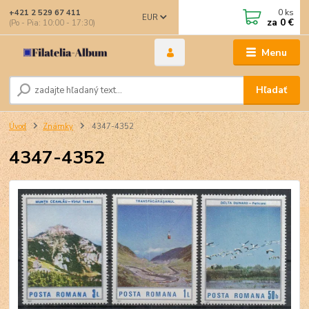
0
ks
+421 2 529 67 411
EUR
za
0 €
(Po - Pia: 10:00 - 17:30)
Menu
Hľadať
Úvod
Známky
4347-4352
4347-4352