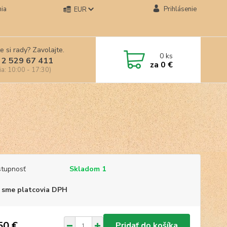
ia
Prihlásenie
EUR
e si rady? Zavolajte.
0
ks
 2 529 67 411
za
0 €
ia: 10:00 - 17:30)
tupnosť
Skladom 1
 sme platcovia DPH
50 €
Pridať do košíka