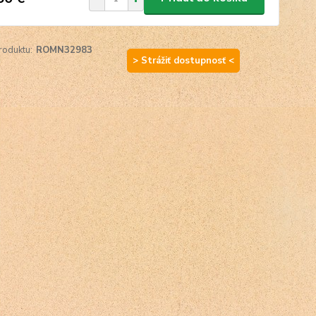
roduktu:
ROMN32983
> Strážiť dostupnosť <