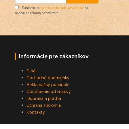
Súhlasím so
spracovaním osobných údajov
za
účelom zasielania newslettera.
Informácie pre zákazníkov
O nás
Obchodné podmienky
Reklamačný poriadok
Odstúpenie od zmluvy
Doprava a platba
Ochrana súkromia
Kontakty