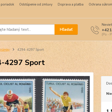
 poriadok
Odstúpenie od zmluvy
Doprava a platba
Ochrana súkrom
Neviet
Hľadať
+421
(Po - P
Známky
4294-4297 Sport
-4297 Sport
Dos
Nie
1,