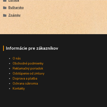
Európa
Bulharsko
Známky
Informácie pre zákazníkov
O nás
Obchodné podmienky
Reklamačný poriadok
Odstúpenie od zmluvy
Doprava a platba
Ochrana súkromia
Kontakty