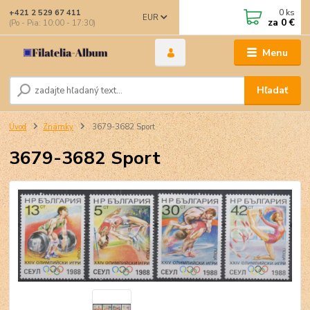
0
ks
+421 2 529 67 411
EUR
za
0 €
(Po - Pia: 10:00 - 17:30)
Menu
Hľadať
Úvod
Známky
3679-3682 Sport
3679-3682 Sport