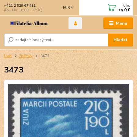
0
ks
+421 2 529 67 411
EUR
za
0 €
(Po - Pia: 10:00 - 17:30)
Menu
Hľadať
Úvod
Známky
3473
3473