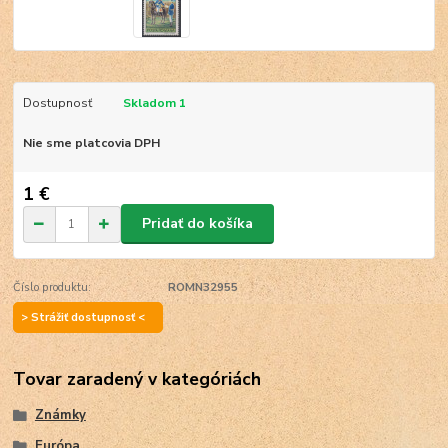
Dostupnosť
Skladom 1
Nie sme platcovia DPH
1 €
Pridať do košíka
Číslo produktu:
ROMN32955
> Strážiť dostupnosť <
Tovar zaradený v kategóriách
Známky
Európa