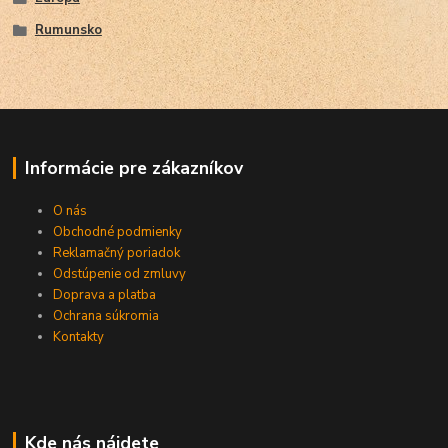
Rumunsko
Informácie pre zákazníkov
O nás
Obchodné podmienky
Reklamačný poriadok
Odstúpenie od zmluvy
Doprava a platba
Ochrana súkromia
Kontakty
Kde nás nájdete