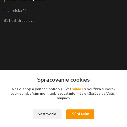
Lazaretská 11
811 08, Bratislava
Spracovanie cookies
Náš e-shop a partneri potrebujú Váš
súhlas
s použitím súborov
cookies, aby Vám mohli zobrazovať informácie týkajúce sa Vašich
záujmov.
Kontakty
Súhlasím
Nastavenia
+421 2 529 67 411
(Po - Pia: 10:00 - 17:30)