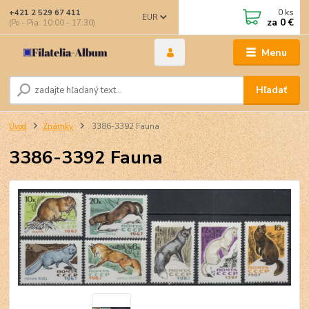
0
ks
+421 2 529 67 411
EUR
za
0 €
(Po - Pia: 10:00 - 17:30)
Menu
Hľadať
Úvod
Známky
3386-3392 Fauna
3386-3392 Fauna