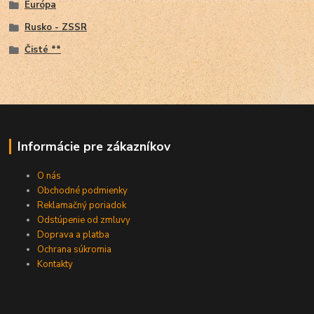
Európa
Rusko - ZSSR
Čisté **
Informácie pre zákazníkov
O nás
Obchodné podmienky
Reklamačný poriadok
Odstúpenie od zmluvy
Doprava a platba
Ochrana súkromia
Kontakty