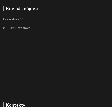
Kde nás nájdete
Lazaretská 11
811 08, Bratislava
Kontakty