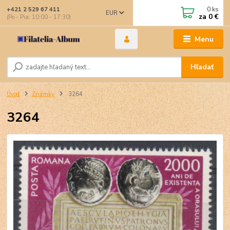
0
ks
+421 2 529 67 411
EUR
za
0 €
(Po - Pia: 10:00 - 17:30)
Menu
Hľadať
Úvod
Známky
3264
3264