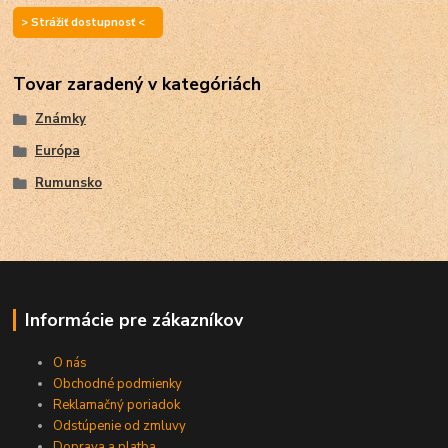
> Strážiť dostupnosť <
Tovar zaradený v kategóriách
Známky
Európa
Rumunsko
Informácie pre zákazníkov
O nás
Obchodné podmienky
Reklamačný poriadok
Odstúpenie od zmluvy
Doprava a platba