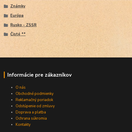
Známky
Európa
Rusko - ZSSR
Čisté **
Informácie pre zákazníkov
O nás
Obchodné podmienky
Reklamačný poriadok
Odstúpenie od zmluvy
Doprava a platba
Ochrana súkromia
Kontakty