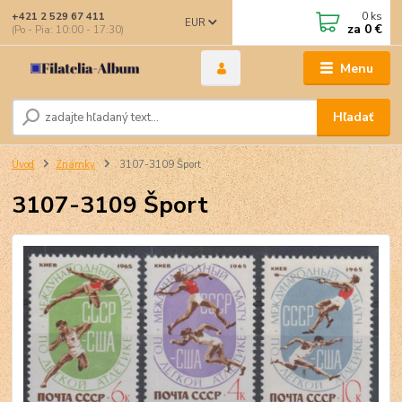
0
ks
+421 2 529 67 411
EUR
za
0 €
(Po - Pia: 10:00 - 17:30)
Menu
Hľadať
Úvod
Známky
3107-3109 Šport
3107-3109 Šport