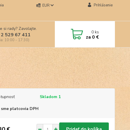
ia
Prihlásenie
EUR
e si rady? Zavolajte.
0
ks
 2 529 67 411
za
0 €
ia: 10:00 - 17:30)
tupnosť
Skladom 1
 sme platcovia DPH
30 €
Pridať do košíka