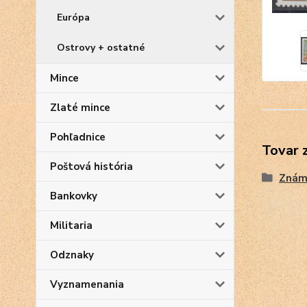
Európa
Ostrovy + ostatné
Mince
Zlaté mince
Pohľadnice
Tovar 
Poštová história
Znám
Bankovky
Militaria
Odznaky
Vyznamenania