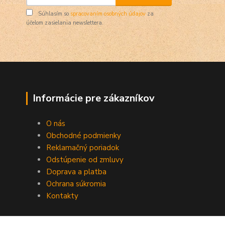
Súhlasím so
spracovaním osobných údajov
za
účelom zasielania newslettera.
Informácie pre zákazníkov
O nás
Obchodné podmienky
Reklamačný poriadok
Odstúpenie od zmluvy
Doprava a platba
Ochrana súkromia
Kontakty