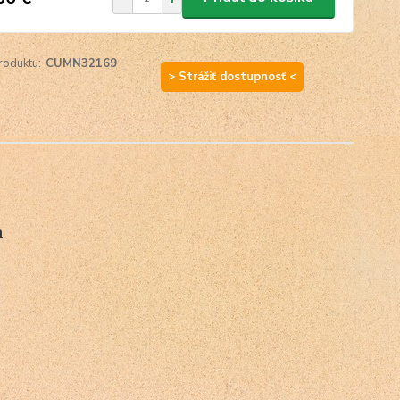
roduktu:
CUMN32169
> Strážiť dostupnosť <
a