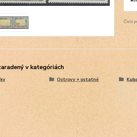
Číslo p
zaradený v kategóriách
ky
Ostrovy + ostatné
Kub