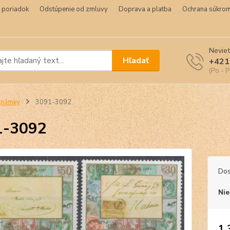
 poriadok
Odstúpenie od zmluvy
Doprava a platba
Ochrana súkrom
Neviet
Hľadať
+421
(Po - P
Známky
3091-3092
1-3092
Dos
Nie
1,