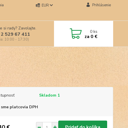
ia
Prihlásenie
EUR
e si rady? Zavolajte.
0
ks
 2 529 67 411
za
0 €
ia: 10:00 - 17:30)
tupnosť
Skladom 1
 sme platcovia DPH
40 €
Pridať do košíka