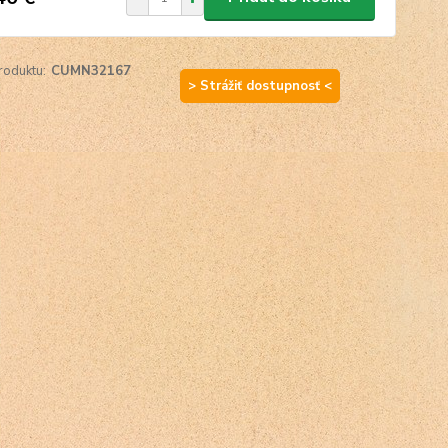
roduktu:
CUMN32167
> Strážiť dostupnosť <