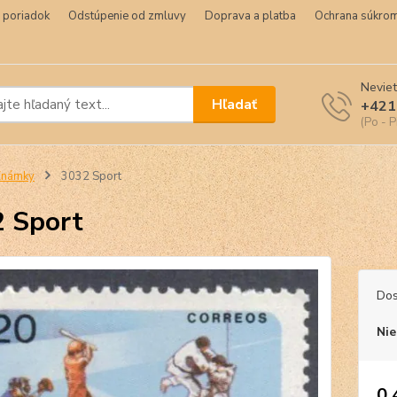
 poriadok
Odstúpenie od zmluvy
Doprava a platba
Ochrana súkrom
Neviet
Hľadať
+421
(Po - P
Známky
3032 Sport
 Sport
Dos
Nie
0,