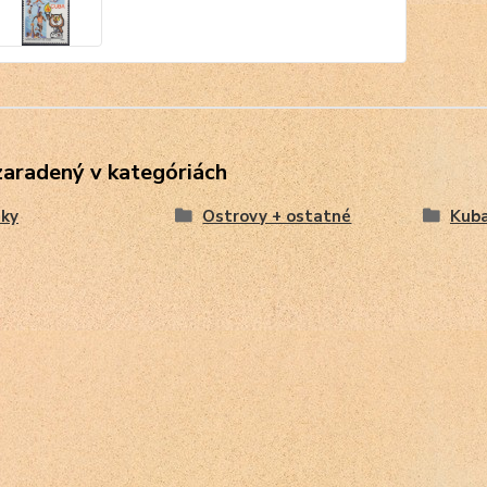
zaradený v kategóriách
ky
Ostrovy + ostatné
Kub