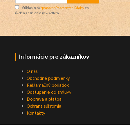
Súhlasím so
spracovaním osobných údajov
za
účelom zasielania newslettera.
Informácie pre zákazníkov
O nás
Obchodné podmienky
Reklamačný poriadok
Odstúpenie od zmluvy
Doprava a platba
Ochrana súkromia
Kontakty