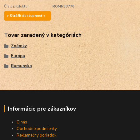
Číslo produktu:
ROMN33776
> Strážiť dostupnosť <
Tovar zaradený v kategóriách
Známky
Európa
Rumunsko
Informácie pre zákazníkov
O nás
Obchodné podmienky
Reklamačný poriadok