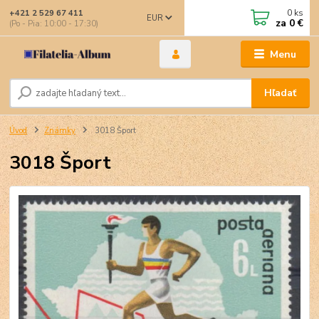
0
ks
+421 2 529 67 411
EUR
za
0 €
(Po - Pia: 10:00 - 17:30)
Menu
Hľadať
Úvod
Známky
3018 Šport
3018 Šport