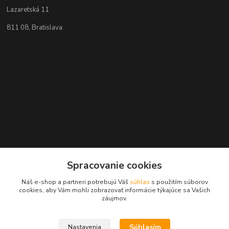
Lazaretská 11
811 08, Bratislava
Spracovanie cookies
Náš e-shop a partneri potrebujú Váš
súhlas
s použitím súborov
Kontakty
cookies, aby Vám mohli zobrazovať informácie týkajúce sa Vašich
záujmov.
+421 2 529 67 411
(Po - Pia: 10:00 - 17:30)
Súhlasím
Nastavenia