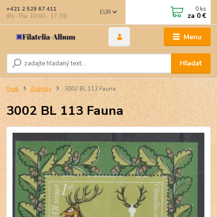
0
ks
+421 2 529 67 411
EUR
za
0 €
(Po - Pia: 10:00 - 17:30)
Menu
Hľadať
Úvod
Známky
3002 BL 113 Fauna
3002 BL 113 Fauna