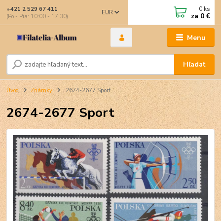
0
ks
+421 2 529 67 411
EUR
za
0 €
(Po - Pia: 10:00 - 17:30)
Menu
Hľadať
Úvod
Známky
2674-2677 Sport
2674-2677 Sport