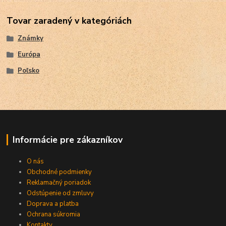
Tovar zaradený v kategóriách
Známky
Európa
Poľsko
Informácie pre zákazníkov
O nás
Obchodné podmienky
Reklamačný poriadok
Odstúpenie od zmluvy
Doprava a platba
Ochrana súkromia
Kontakty