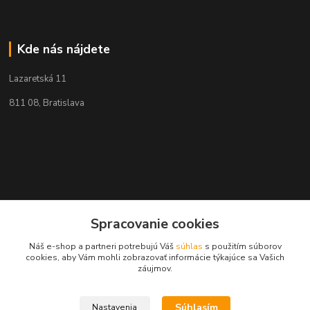
Kde nás nájdete
Lazaretská 11
811 08, Bratislava
Spracovanie cookies
Náš e-shop a partneri potrebujú Váš
súhlas
s použitím súborov
cookies, aby Vám mohli zobrazovať informácie týkajúce sa Vašich
záujmov.
Súhlasím
Nastavenia