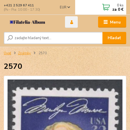
0
ks
+421 2 529 67 411
EUR
za
0 €
(Po - Pia: 10:00 - 17:30)
Menu
Hľadať
Úvod
Známky
2570
2570