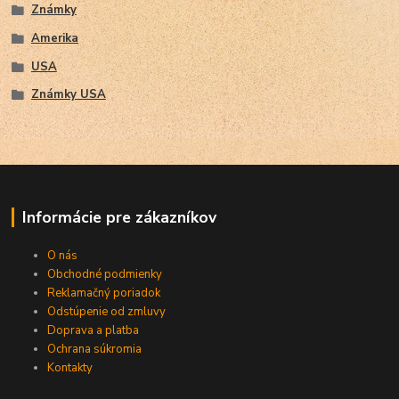
Známky
Amerika
USA
Známky USA
Informácie pre zákazníkov
O nás
Obchodné podmienky
Reklamačný poriadok
Odstúpenie od zmluvy
Doprava a platba
Ochrana súkromia
Kontakty