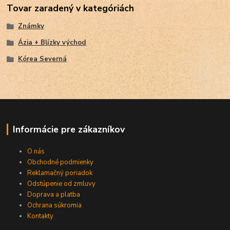
Tovar zaradený v kategóriách
Známky
Ázia + Blízky východ
Kórea Severná
Informácie pre zákazníkov
O nás
Obchodné podmienky
Reklamačný poriadok
Odstúpenie od zmluvy
Doprava a platba
Ochrana súkromia
Kontakty