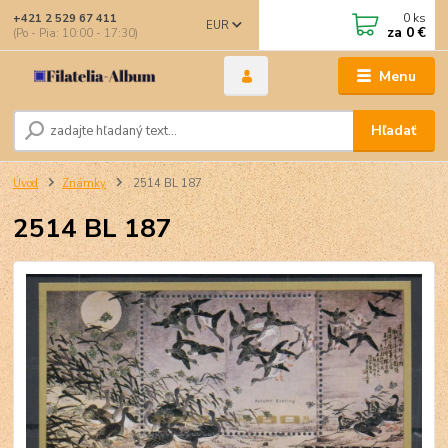
0
ks
+421 2 529 67 411
EUR
za
0 €
(Po - Pia: 10:00 - 17:30)
Menu
Hľadať
Úvod
Známky
2514 BL 187
2514 BL 187