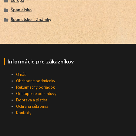
Európa
Španielsko
Španielsko - Známky
Informácie pre zákazníkov
O nás
Obchodné podmienky
Reklamačný poriadok
Odstúpenie od zmluvy
Doprava a platba
Ochrana súkromia
Kontakty