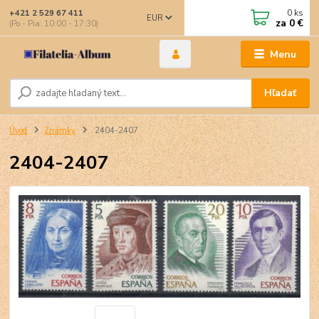
0
ks
+421 2 529 67 411
EUR
za
0 €
(Po - Pia: 10:00 - 17:30)
Menu
Hľadať
Úvod
Známky
2404-2407
2404-2407