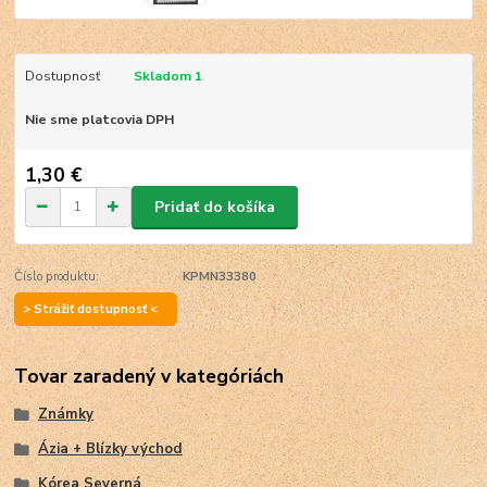
Dostupnosť
Skladom 1
Nie sme platcovia DPH
1,30 €
Pridať do košíka
Číslo produktu:
KPMN33380
> Strážiť dostupnosť <
Tovar zaradený v kategóriách
Známky
Ázia + Blízky východ
Kórea Severná