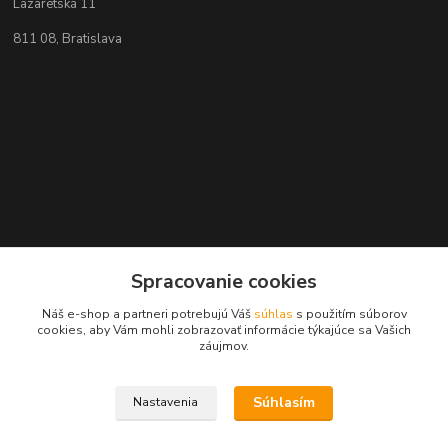
Lazaretská 11
811 08, Bratislava
Spracovanie cookies
Náš e-shop a partneri potrebujú Váš
súhlas
s použitím súborov
cookies, aby Vám mohli zobrazovať informácie týkajúce sa Vašich
Kontakty
záujmov.
+421 2 529 67 411
Súhlasím
Nastavenia
(Po - Pia: 10:00 - 17:30)