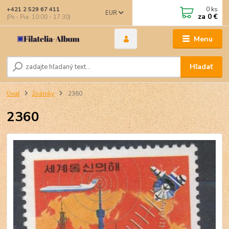
0
ks
+421 2 529 67 411
EUR
za
0 €
(Po - Pia: 10:00 - 17:30)
Menu
Hľadať
Úvod
Známky
2360
2360