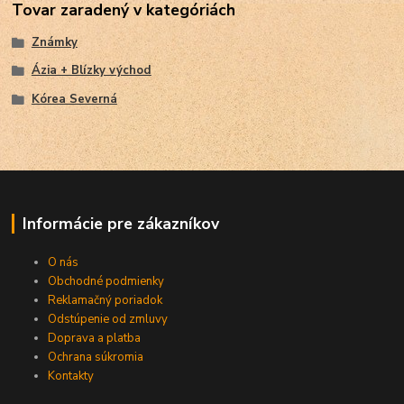
Tovar zaradený v kategóriách
Známky
Ázia + Blízky východ
Kórea Severná
Informácie pre zákazníkov
O nás
Obchodné podmienky
Reklamačný poriadok
Odstúpenie od zmluvy
Doprava a platba
Ochrana súkromia
Kontakty