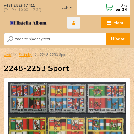
0
ks
+421 2 529 67 411
EUR
za
0 €
(Po - Pia: 10:00 - 17:30)
Menu
Hľadať
Úvod
Známky
2248-2253 Sport
2248-2253 Sport