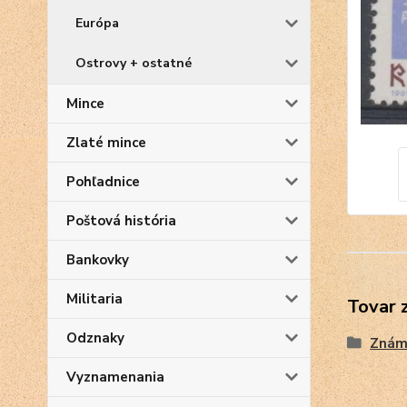
Európa
Ostrovy + ostatné
Mince
Zlaté mince
Pohľadnice
Poštová história
Bankovky
Militaria
Tovar 
Odznaky
Znám
Vyznamenania