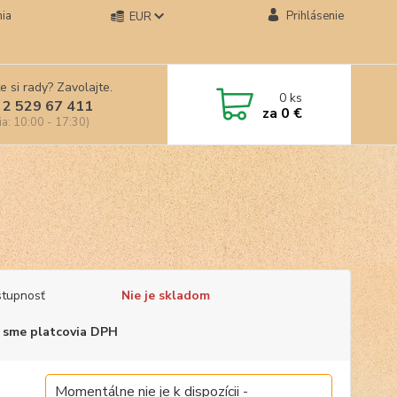
ia
Prihlásenie
EUR
e si rady? Zavolajte.
0
ks
 2 529 67 411
za
0 €
ia: 10:00 - 17:30)
tupnosť
Nie je skladom
 sme platcovia DPH
Momentálne nie je k dispozícii -