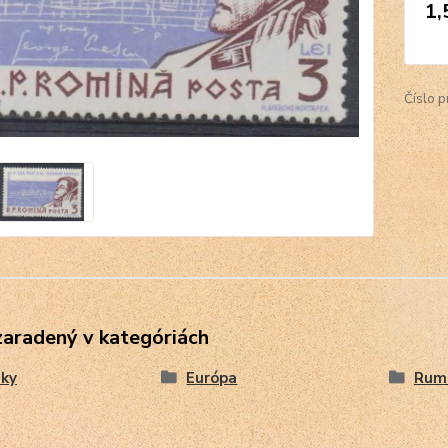
1,
Číslo p
zaradený v kategóriách
ky
Európa
Rum