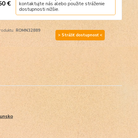
50 €
kontaktujte nás alebo použite stráženie
dostupnosti nižšie.
roduktu:
ROMN32889
> Strážiť dostupnosť <
unsko