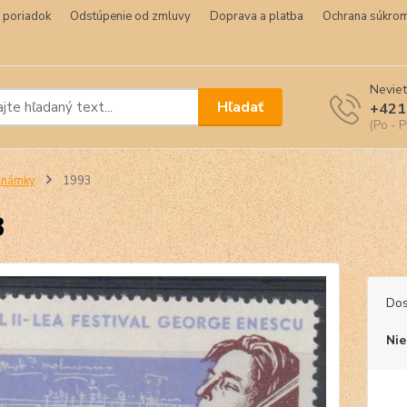
 poriadok
Odstúpenie od zmluvy
Doprava a platba
Ochrana súkrom
Neviet
Hľadať
+421
(Po - P
Známky
1993
3
Dos
Nie