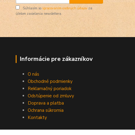
Súhlasím so
spracovaním osobných údajov
za
účelom zasielania newslettera.
Informácie pre zákazníkov
O nás
Obchodné podmienky
Reklamačný poriadok
Odstúpenie od zmluvy
Doprava a platba
Ochrana súkromia
Kontakty