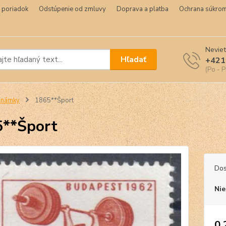
 poriadok
Odstúpenie od zmluvy
Doprava a platba
Ochrana súkrom
Neviet
Hľadať
+421
(Po - P
Známky
1865**Šport
**Šport
Dos
Nie
0,