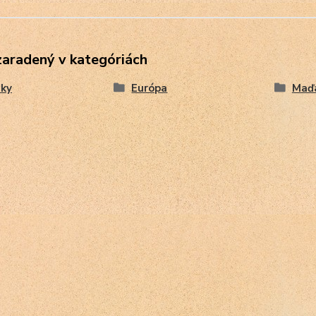
zaradený v kategóriách
ky
Európa
Maď