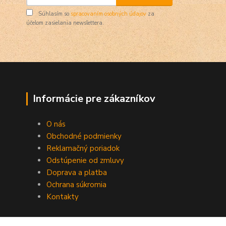
Súhlasím so
spracovaním osobných údajov
za
účelom zasielania newslettera.
Informácie pre zákazníkov
O nás
Obchodné podmienky
Reklamačný poriadok
Odstúpenie od zmluvy
Doprava a platba
Ochrana súkromia
Kontakty