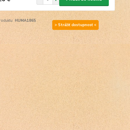
roduktu:
HUMA1865
> Strážiť dostupnosť <