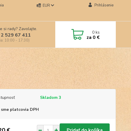
ia
Prihlásenie
EUR
e si rady? Zavolajte.
0
ks
 2 529 67 411
za
0 €
ia: 10:00 - 17:30)
tupnosť
Skladom 3
 sme platcovia DPH
20 €
Pridať do košíka