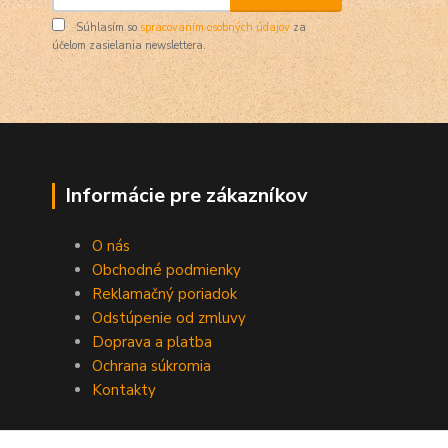
Súhlasím so
spracovaním osobných údajov
za
účelom zasielania newslettera.
Informácie pre zákazníkov
O nás
Obchodné podmienky
Reklamačný poriadok
Odstúpenie od zmluvy
Doprava a platba
Ochrana súkromia
Kontakty