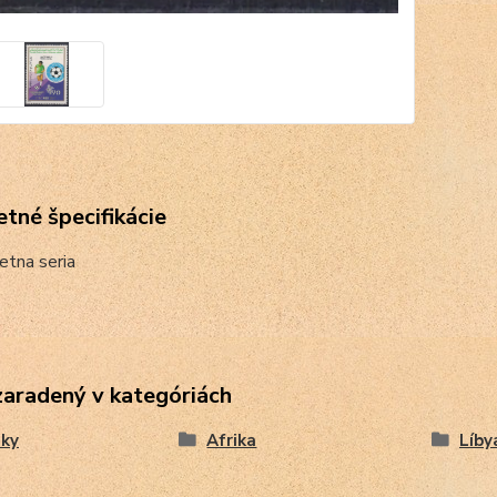
tné špecifikácie
tna seria
zaradený v kategóriách
ky
Afrika
Líby