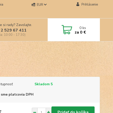
ia
Prihlásenie
EUR
e si rady? Zavolajte.
0
ks
 2 529 67 411
za
0 €
ia: 10:00 - 17:30)
tupnosť
Skladom 5
 sme platcovia DPH
€
Pridať do košíka