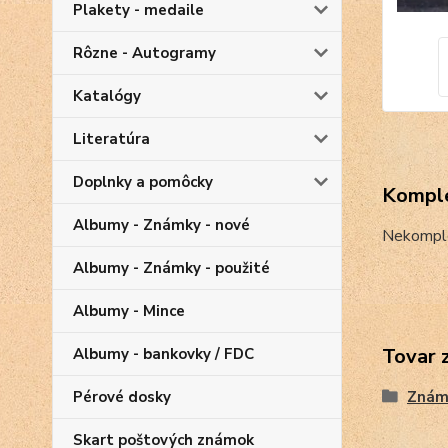
Plakety - medaile
Rôzne - Autogramy
Katalógy
Literatúra
Doplnky a pomôcky
Komple
Albumy - Známky - nové
Nekomple
Albumy - Známky - použité
Albumy - Mince
Tovar 
Albumy - bankovky / FDC
Pérové dosky
Znám
Skart poštových známok