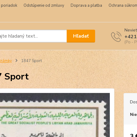
 poriadok
Odstúpenie od zmluvy
Doprava a platba
Ochrana súkrom
Neviet
Hľadať
+421
(Po - P
Známky
1847 Sport
 Sport
Dos
Nie
3 