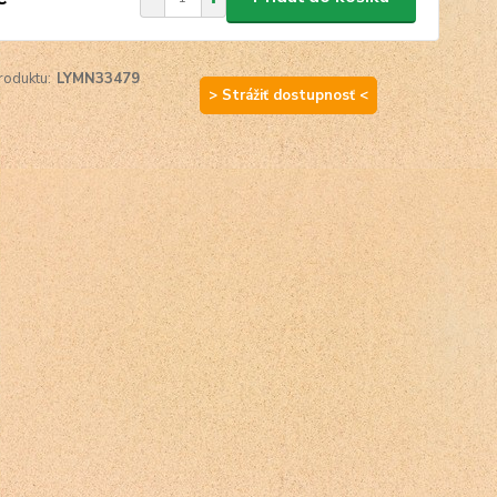
roduktu:
LYMN33479
> Strážiť dostupnosť <