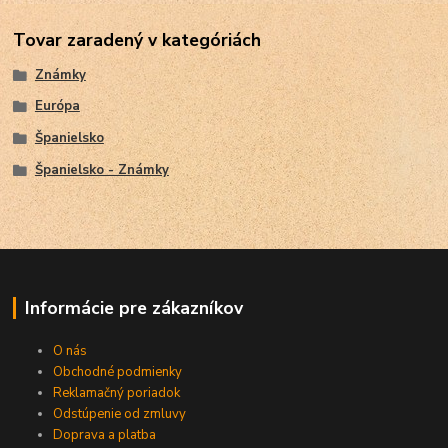
Tovar zaradený v kategóriách
Známky
Európa
Španielsko
Španielsko - Známky
Informácie pre zákazníkov
O nás
Obchodné podmienky
Reklamačný poriadok
Odstúpenie od zmluvy
Doprava a platba