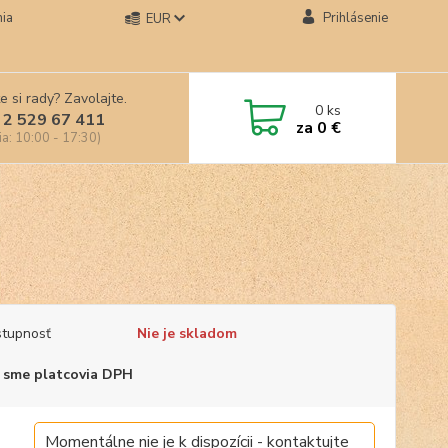
ia
Prihlásenie
EUR
e si rady? Zavolajte.
0
ks
 2 529 67 411
za
0 €
ia: 10:00 - 17:30)
tupnosť
Nie je skladom
 sme platcovia DPH
Momentálne nie je k dispozícii - kontaktujte