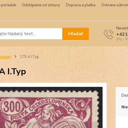
 poriadok
Odstúpenie od zmluvy
Doprava a platba
Ochrana súkrom
Neviet
Hľadať
+421
(Po - P
Známky
175 A I.Typ
A I.Typ
Dos
Nie