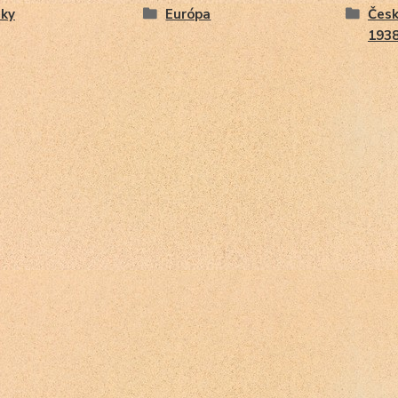
ky
Európa
Česk
193