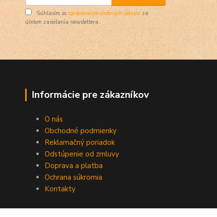
Súhlasím so
spracovaním osobných údajov
za
účelom zasielania newslettera.
Informácie pre zákazníkov
O nás
Obchodné podmienky
Reklamačný poriadok
Odstúpenie od zmluvy
Doprava a platba
Ochrana súkromia
Kontakty