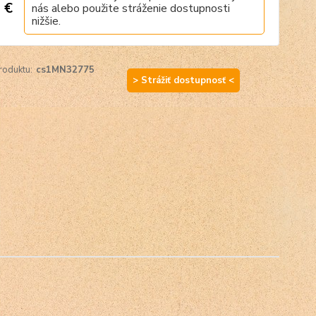
 €
nás alebo použite stráženie dostupnosti
nižšie.
roduktu:
cs1MN32775
> Strážiť dostupnosť <