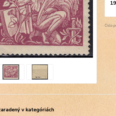
19
Číslo p
zaradený v kategóriách