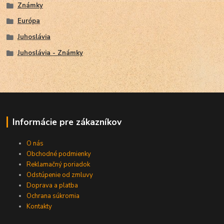
Známky
Európa
Juhoslávia
Juhoslávia - Známky
Informácie pre zákazníkov
O nás
Obchodné podmienky
Reklamačný poriadok
Odstúpenie od zmluvy
Doprava a platba
Ochrana súkromia
Kontakty