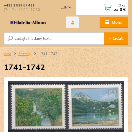
0
ks
+421 2 529 67 411
EUR
za
0 €
(Po - Pia: 10:00 - 17:30)
Menu
Hľadať
Úvod
Známky
1741-1742
1741-1742