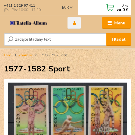
0
ks
+421 2 529 67 411
EUR
za
0 €
(Po - Pia: 10:00 - 17:30)
Menu
Hľadať
Úvod
Známky
1577-1582 Sport
1577-1582 Sport