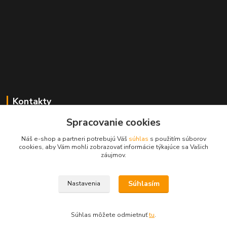
Kontakty
Spracovanie cookies
+421 2 529 67 411
(Po - Pia: 10:00 - 17:30)
Náš e-shop a partneri potrebujú Váš
súhlas
s použitím súborov
cookies, aby Vám mohli zobrazovať informácie týkajúce sa Vašich
obchod@filatelia-album.sk
záujmov.
Súhlasím
Nastavenia
Copyright © Filatelia-album.sk
Súhlas môžete odmietnuť
tu
.
Vytvorené na
Eshop-rychlo.sk