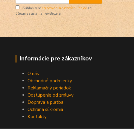
Súhlasím so
spracovaním osobných údajov
za
účelom zasielania newslettera.
Informácie pre zákazníkov
O nás
Obchodné podmienky
Reklamačný poriadok
Odstúpenie od zmluvy
Doprava a platba
Ochrana súkromia
Kontakty