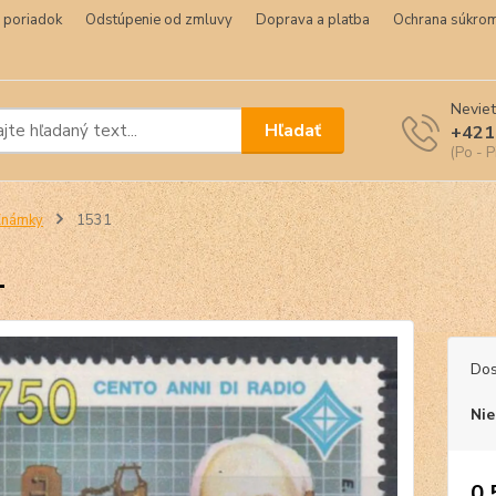
 poriadok
Odstúpenie od zmluvy
Doprava a platba
Ochrana súkrom
Neviet
Hľadať
+421
(Po - P
Známky
1531
1
Dos
Nie
0,