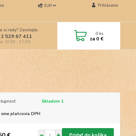
ia
Prihlásenie
EUR
e si rady? Zavolajte.
0
ks
 2 529 67 411
za
0 €
ia: 10:00 - 17:30)
tupnosť
Skladom 1
 sme platcovia DPH
50 €
Pridať do košíka