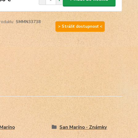
roduktu:
SMMN33738
> Strážiť dostupnosť <
Maríno
San Maríno - Známky