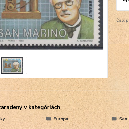
Číslo p
zaradený v kategóriách
ky
Európa
San 