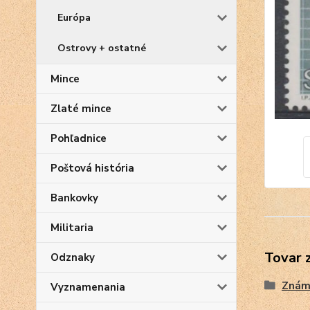
Európa
Ostrovy + ostatné
Mince
Zlaté mince
Pohľadnice
Poštová história
Bankovky
Militaria
Tovar 
Odznaky
Znám
Vyznamenania