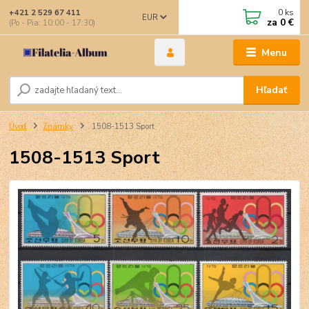
0
ks
+421 2 529 67 411
EUR
za
0 €
(Po - Pia: 10:00 - 17:30)
Menu
Hľadať
Úvod
Známky
1508-1513 Sport
1508-1513 Sport