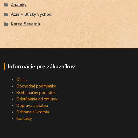
Známky
Ázia + Blízky východ
Kórea Severná
Informácie pre zákazníkov
O nás
Obchodné podmienky
Reklamačný poriadok
Odstúpenie od zmluvy
Doprava a platba
Ochrana súkromia
Kontakty