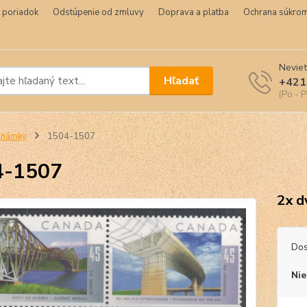
 poriadok
Odstúpenie od zmluvy
Doprava a platba
Ochrana súkrom
Neviet
Hľadať
+421
(Po - P
Známky
1504-1507
4-1507
2x d
Dos
Nie