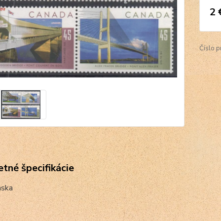
2 
Číslo p
tné špecifikácie
aska