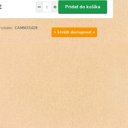
€
Pridať do košíka
roduktu:
CAMN33428
> Strážiť dostupnosť <