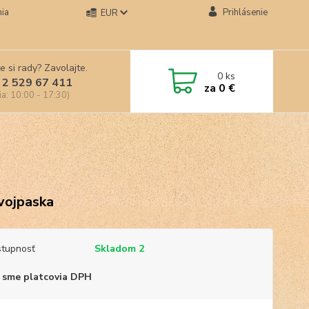
ia
Prihlásenie
EUR
e si rady? Zavolajte.
0
ks
 2 529 67 411
za
0 €
ia: 10:00 - 17:30)
vojpaska
tupnosť
Skladom 2
 sme platcovia DPH