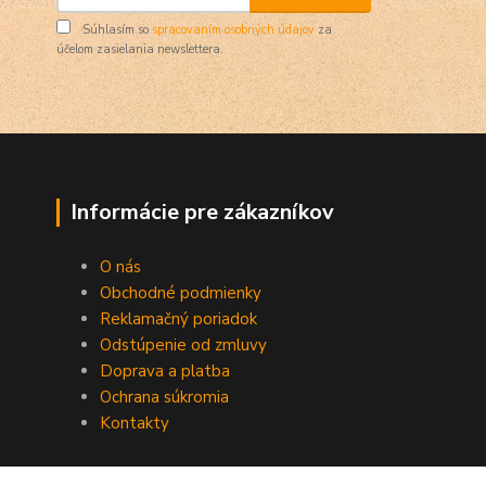
Súhlasím so
spracovaním osobných údajov
za
účelom zasielania newslettera.
Informácie pre zákazníkov
O nás
Obchodné podmienky
Reklamačný poriadok
Odstúpenie od zmluvy
Doprava a platba
Ochrana súkromia
Kontakty