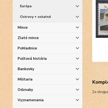
Európa
Ostrovy + ostatné
Mince
Zlaté mince
Pohľadnice
Poštová história
Bankovky
Militaria
Komple
Odznaky
2x dvojp
Vyznamenania